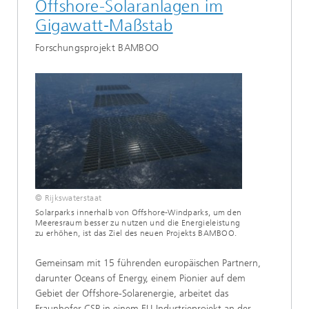
Offshore-Solaranlagen im
Gigawatt‑Maßstab
Forschungsprojekt BAMBOO
© Rijkswaterstaat
Solarparks innerhalb von Offshore-Windparks, um den
Meeresraum besser zu nutzen und die Energieleistung
zu erhöhen, ist das Ziel des neuen Projekts BAMBOO.
Gemeinsam mit 15 führenden europäischen Partnern,
darunter Oceans of Energy, einem Pionier auf dem
Gebiet der Offshore-Solarenergie, arbeitet das
Fraunhofer CSP in einem EU-Industrieprojekt an der