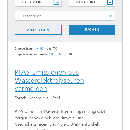
Digitale Betriebsführung
SUCHEN
ABBRECHEN
Herstellungsprozesse
Messtechnik
Ergebnisse
1 - 10
von 70
Mikroplastik
Ergebnisse pro Seite
10
20
30
Mikrostrukturdiagnostik
Modulfertigung
PFAS-Emissionen aus
Nachhaltigkeit
Wasserelektrolyseuren
Polymere
vermeiden
PV-Modul- und Komponentendefekte
Forschungsprojekt UPeM
PV-Systemdiagnostik
PFAS werden in Wasserstofftechnologien eingesetzt,
Recycling
bergen jedoch erhebliche Umwelt- und
Siliziumfilter
Gesundheitsrisiken. Das Projekt UPeM entwickelt
Spezialmodule