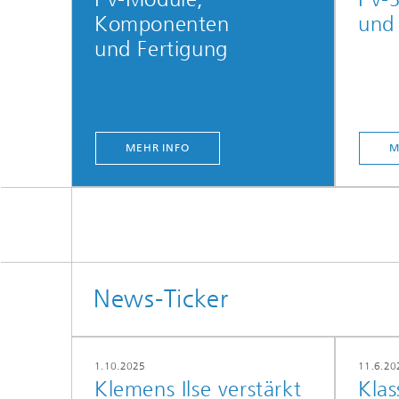
Komponenten
und 
und Fertigung
MEHR INFO
M
News-Ticker
1.10.2025
11.6.20
Klemens Ilse verstärkt
Klas