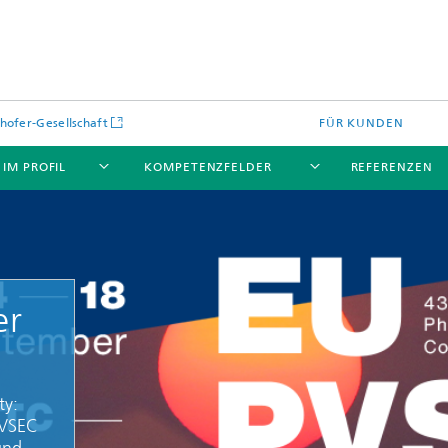
hofer-Gesellschaft
FÜR KUNDEN
- IM PROFIL
KOMPETENZFELDER
REFERENZEN
er
Materialdiagnostik für Elektrolys
und Brennstoffzellen
ty:
PVSEC