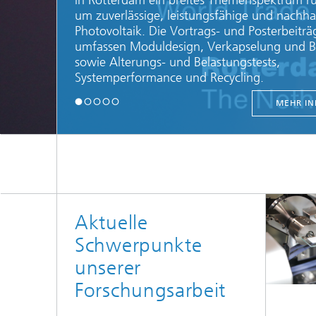
in Rotterdam ein breites Themenspektrum r
um zuverlässige, leistungsfähige und nachha
Photovoltaik. Die Vortrags- und Posterbeiträ
umfassen Moduldesign, Verkapselung und B
sowie Alterungs- und Belastungstests,
Systemperformance und Recycling.
MEHR IN
Aktuelle
Schwerpunkte
unserer
Forschungsarbeit