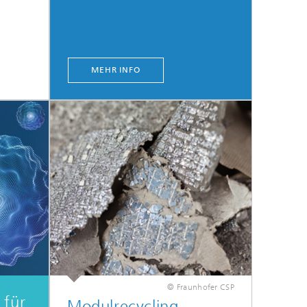
MEHR INFO
© Fraunhofer CSP
 für
Modulrecycling