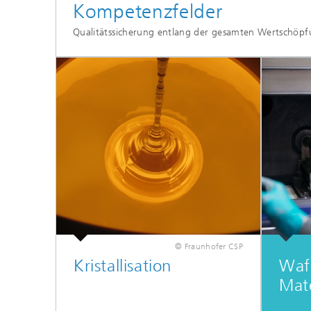
Kompetenzfelder
Qualitätssicherung entlang der gesamten Wertschöpf
© Fraunhofer CSP
Kristallisation
Waf
Mate