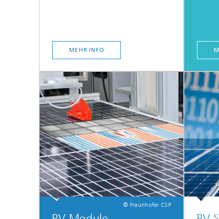
MEHR INFO
M
© Fraunhofer CSP
PV-Module,
PV-