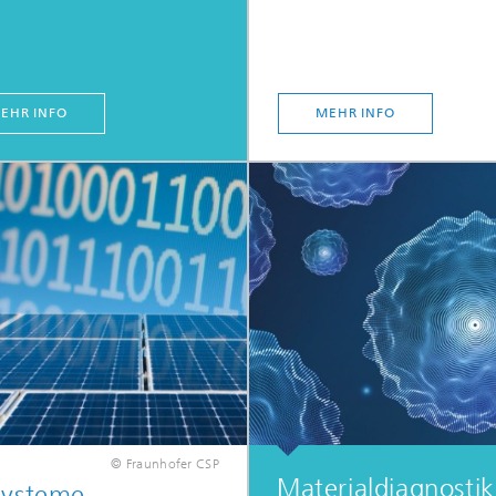
EHR INFO
MEHR INFO
© Fraunhofer CSP
Materialdiagnostik
Systeme