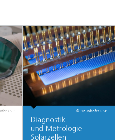
ofer CSP
© Fraunhofer CSP
Diagnostik
und Metrologie
Solarzellen