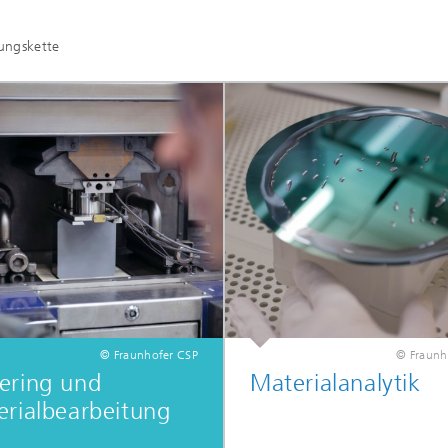
ungskette
© Fraunhofer CSP
© Fraunh
ering und
Materialanalytik
rialbearbeitung