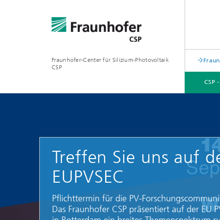
Fraunhofer-Center für Silizium-Photovoltaik
Fraun
CSP
CSP 
CSP - IM PROFIL
KOMPETENZFELDER
VERANSTALTUNGEN
KONTAKT
Treffen Sie uns auf d
EUPVSEC
Pflichttermin für die PV-Forschungscommuni
Das Fraunhofer CSP präsentiert auf der EU 