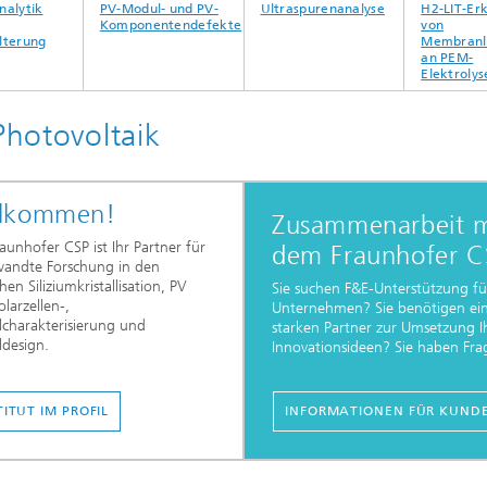
ytik
PV-Modul- und PV-
Ultraspurenanalyse
H2-LIT-Erke
Komponentendefekte
von
erung
Membranlöc
an PEM-
Elektrolyseu
Photovoltaik
llkommen!
Zusammenarbeit m
aunhofer CSP ist Ihr Partner für
dem Fraunhofer C
andte Forschung in den
hen Siliziumkristallisation, PV
Sie suchen F&E-Unterstützung fü
olarzellen-,
Unternehmen? Sie benötigen ei
charakterisierung und
starken Partner zur Umsetzung I
design.
Innovationsideen? Sie haben Fra
TITUT IM PROFIL
INFORMATIONEN FÜR KUND