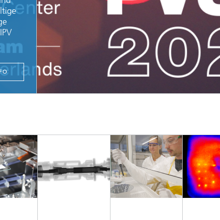
und
ltige
ge
IPV
FO