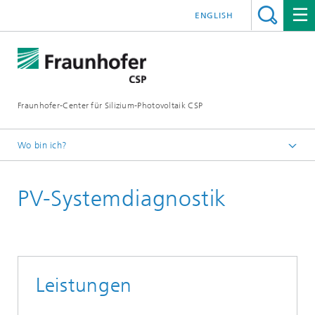
ENGLISH
Fraunhofer-Center für Silizium-Photovoltaik CSP
Wo bin ich?
Startseite
PV-Systemdiagnostik
Kompetenzfelder
PV-Systeme und PV-Integration
Leistungen