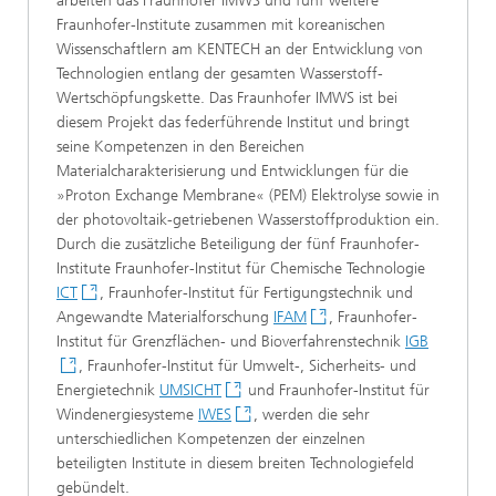
arbeiten das Fraunhofer IMWS und fünf weitere
Fraunhofer-Institute zusammen mit koreanischen
Wissenschaftlern am KENTECH an der Entwicklung von
Technologien entlang der gesamten Wasserstoff-
Wertschöpfungskette. Das Fraunhofer IMWS ist bei
diesem Projekt das federführende Institut und bringt
seine Kompetenzen in den Bereichen
Materialcharakterisierung und Entwicklungen für die
»Proton Exchange Membrane« (PEM) Elektrolyse sowie in
der photovoltaik-getriebenen Wasserstoffproduktion ein.
Durch die zusätzliche Beteiligung der fünf Fraunhofer-
Institute Fraunhofer-Institut für Chemische Technologie
ICT
, Fraunhofer-Institut für Fertigungstechnik und
Angewandte Materialforschung
IFAM
, Fraunhofer-
Institut für Grenzflächen- und Bioverfahrenstechnik
IGB
, Fraunhofer-Institut für Umwelt-, Sicherheits- und
Energietechnik
UMSICHT
und Fraunhofer-Institut für
Windenergiesysteme
IWES
, werden die sehr
unterschiedlichen Kompetenzen der einzelnen
beteiligten Institute in diesem breiten Technologiefeld
gebündelt.