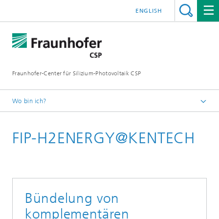
ENGLISH
Fraunhofer-Center für Silizium-Photovoltaik CSP
Wo bin ich?
Startseite
FIP-H2ENERGY@KENTECH
Kompetenzfelder
Materialdiagnostik für H2-Technologien
Unser Netzwerk
Bündelung von
komplementären